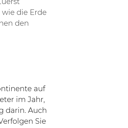
Zuerst
 wie die Erde
chen den
ntinente auf
ter im Jahr,
g darin.
Auch
erfolgen Sie