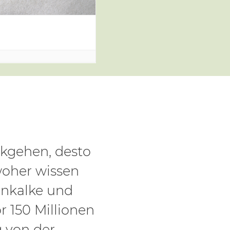
ckgehen, desto
woher wissen
enkalke und
or 150 Millionen
g von der