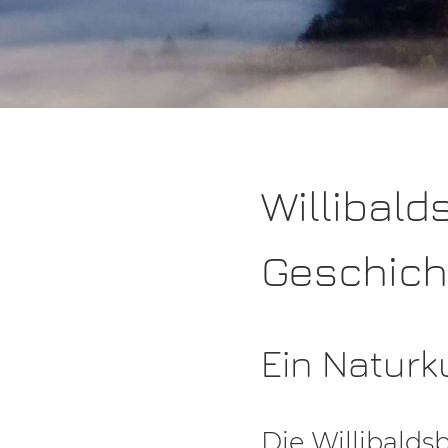
Willibal
Geschich
Ein Natur
Die Willibald