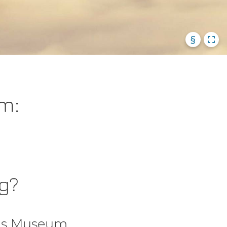
§
m:
g?
als Museum