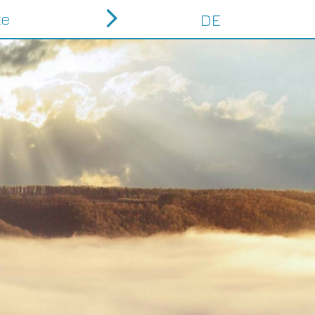
te
DE