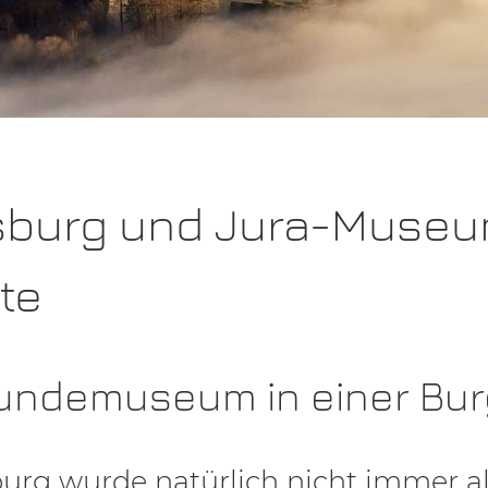
dsburg und Jura-Museu
te
kundemuseum in einer Bur
sburg wurde natürlich nicht immer 